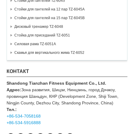
Стойки для гантелей TZ-6045
Стойки для гантелей на 12 пар TZ-6045А
Стойки для гантелей на 15 пар TZ-6045В
Дисковый тренажер TZ-6048
Стойка для приседаний TZ-6051
Силовая рама TZ-6051A
Скамья для вертикального жима TZ-6052
КОНТАКТ
Shandong Tianzhan Fitness Equipment Co., Ltd.
Адрес:
Зона развития, Шицзи, Нинцзинь, город Дэчжоу,
провинция Шаньдун, КНР (Development Zone, Shiji Town,
Ningjin County, Dezhou City, Shandong Province, China)
Тел.:
+86-534-7058168
+86-534-5916888