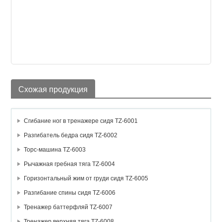
Схожая продукция
Сгибание ног в тренажере сидя TZ-6001
Разгибатель бедра сидя TZ-6002
Торс-машина TZ-6003
Рычажная гребная тяга TZ-6004
Горизонтальный жим от груди сидя TZ-6005
Разгибание спины сидя TZ-6006
Тренажер баттерфляй TZ-6007
Тренажер верхняя тяга TZ-6008