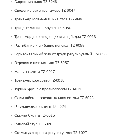
Бицепс-машина TZ-6046
Сведение рук в тренажёре TZ-6047
Тренажер голень-машина стоя TZ-6049
Трицепс-машина брусья TZ-6050
Тренажер для отводящих мышц бедра TZ-6053
Разгибание и сгибание ног сидя TZ-6055
Горизонтальный жим от груди регулируемый TZ-6056
Верхняя и нижняя тяга TZ-6057
Машина смита TZ-6017
Тренажер кроссовер TZ-6018
Турник брусья с противовесом TZ-6019
Олимпийская горизонтальная скамья TZ-6023
Регулируемая скамья TZ-6024
Скамья Скотта TZ-6025
Римский стул TZ-6026
Скамья для пресса регулируемая TZ-6027