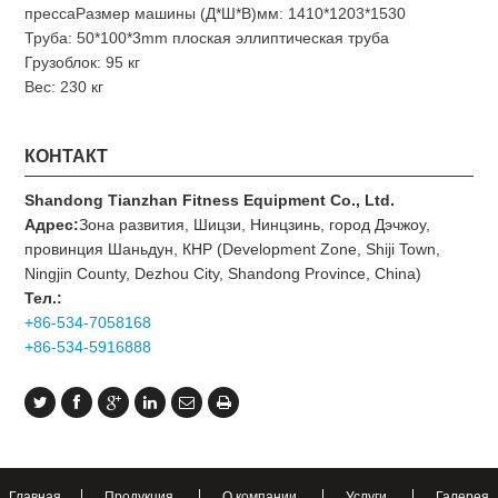
прессаРазмер машины (Д*Ш*В)мм: 1410*1203*1530
Труба: 50*100*3mm плоская эллиптическая труба
Грузоблок: 95 кг
Вес: 230 кг
КОНТАКТ
Shandong Tianzhan Fitness Equipment Co., Ltd.
Адрес:
Зона развития, Шицзи, Нинцзинь, город Дэчжоу,
провинция Шаньдун, КНР (Development Zone, Shiji Town,
Ningjin County, Dezhou City, Shandong Province, China)
Тел.:
+86-534-7058168
+86-534-5916888
Главная
Продукция
О компании
Услуги
Галерея