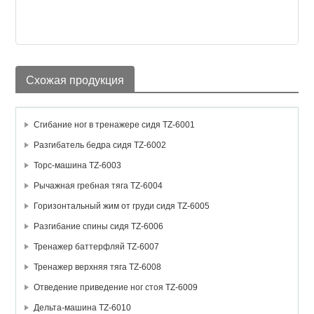
Схожая продукция
Сгибание ног в тренажере сидя TZ-6001
Разгибатель бедра сидя TZ-6002
Торс-машина TZ-6003
Рычажная гребная тяга TZ-6004
Горизонтальный жим от груди сидя TZ-6005
Разгибание спины сидя TZ-6006
Тренажер баттерфляй TZ-6007
Тренажер верхняя тяга TZ-6008
Отведение приведение ног стоя TZ-6009
Дельта-машина TZ-6010