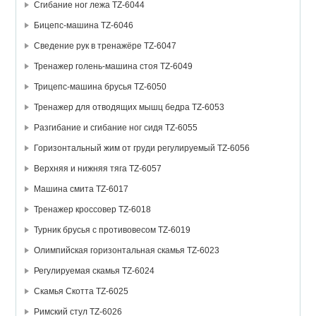
Сгибание ног лежа TZ-6044
Бицепс-машина TZ-6046
Сведение рук в тренажёре TZ-6047
Тренажер голень-машина стоя TZ-6049
Трицепс-машина брусья TZ-6050
Тренажер для отводящих мышц бедра TZ-6053
Разгибание и сгибание ног сидя TZ-6055
Горизонтальный жим от груди регулируемый TZ-6056
Верхняя и нижняя тяга TZ-6057
Машина смита TZ-6017
Тренажер кроссовер TZ-6018
Турник брусья с противовесом TZ-6019
Олимпийская горизонтальная скамья TZ-6023
Регулируемая скамья TZ-6024
Скамья Скотта TZ-6025
Римский стул TZ-6026