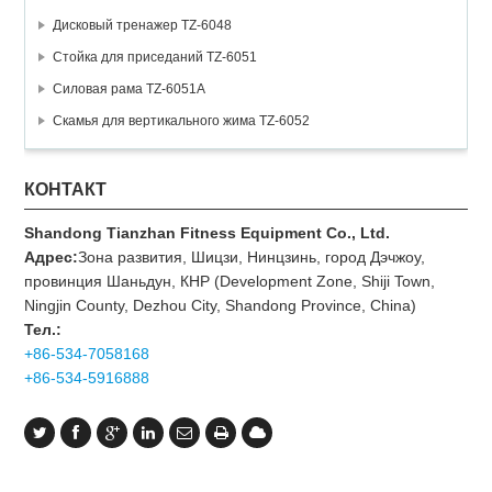
Дисковый тренажер TZ-6048
Стойка для приседаний TZ-6051
Силовая рама TZ-6051A
Скамья для вертикального жима TZ-6052
КОНТАКТ
Shandong Tianzhan Fitness Equipment Co., Ltd.
Адрес:
Зона развития, Шицзи, Нинцзинь, город Дэчжоу,
провинция Шаньдун, КНР (Development Zone, Shiji Town,
Ningjin County, Dezhou City, Shandong Province, China)
Тел.:
+86-534-7058168
+86-534-5916888