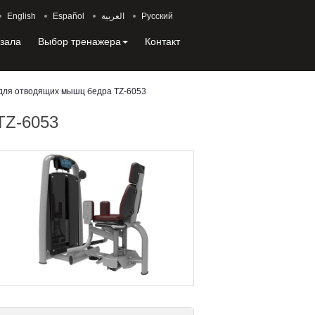
English
Español
العربية
Русский
 зала
Выбор тренажера
Контакт
для отводящих мышц бедра TZ-6053
TZ-6053