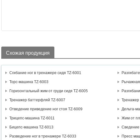
Схожая продукция
Сгибание ног в тренажере сидя TZ-6001
Разгибате
Торс-машина TZ-6003
Рычажная 
Горизонтальный жим от груди сидя TZ-6005
Разгибани
Тренажер баттерфляй TZ-6007
Тренажер 
Отведение приведение ног стоя TZ-6009
Дельта-м
Трицепс-машина TZ-6011
Жим от пл
Бицепс-машина TZ-6013
Сведение 
Разведение ног в тренажере TZ-6033
Пресс ма