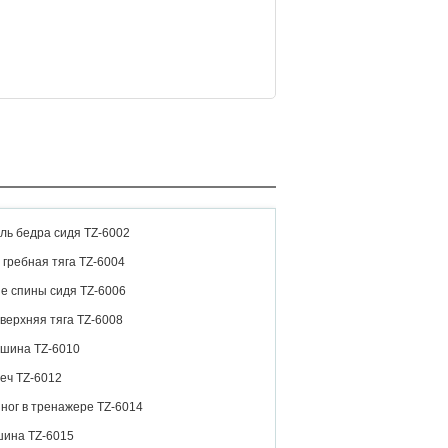
ль бедра сидя TZ-6002
гребная тяга TZ-6004
е спины сидя TZ-6006
верхняя тяга TZ-6008
ашина TZ-6010
еч TZ-6012
ног в тренажере TZ-6014
шина TZ-6015