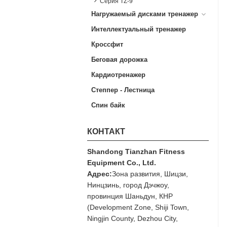
Серия TZ-9
Нагружаемый дисками тренажер
Интеллектуальный тренажер
Кроссфит
Беговая дорожка
Кардиотренажер
Степпер - Лестница
Спин байк
КОНТАКТ
Shandong Tianzhan Fitness
Equipment Co., Ltd.
Адрес:
Зона развития, Шицзи,
Нинцзинь, город Дэчжоу,
провинция Шаньдун, КНР
(Development Zone, Shiji Town,
Ningjin County, Dezhou City,