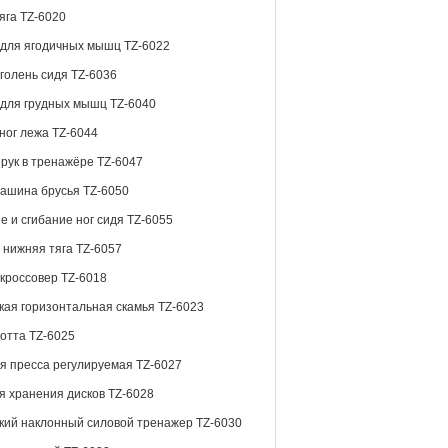
яга TZ-6020
для ягодичных мышц TZ-6022
голень сидя TZ-6036
для грудных мышц TZ-6040
ног лежа TZ-6044
рук в тренажёре TZ-6047
ашина брусья TZ-6050
е и сгибание ног сидя TZ-6055
 нижняя тяга TZ-6057
кроссовер TZ-6018
ая горизонтальная скамья TZ-6023
отта TZ-6025
я пресса регулируемая TZ-6027
я хранения дисков TZ-6028
ий наклонный силовой тренажер TZ-6030