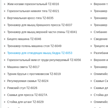
Жим ногами горизонтальный TZ-6016
Верхняя т
Горизонтальная нижняя тяга TZ-6021
Тренажер 
Вертикальная кросс-тяга TZ-6035
Тренажер 
Тренажер для мышц брюшного пресса TZ-6037
Тренажер 
Тренажер для мышц верхней части спины TZ-6041
Сгибание 
Бицепс-машина TZ-6046
Сведение 
Тренажер голень-машина стоя TZ-6049
Трицепс-м
Тренажер для отводящих мышц бедра TZ-6053
Разгибани
Горизонтальный жим от груди регулируемый TZ-6056
Верхняя и
Машина смита TZ-6017
Тренажер 
Турник брусья с противовесом TZ-6019
Олимпийск
Регулируемая скамья TZ-6024
Скамья Ск
Римский стул TZ-6026
Скамья дл
Скамья для пресса TZ-6027А
Стойка дл
Стойка для штанг TZ-6029
Олимпийск