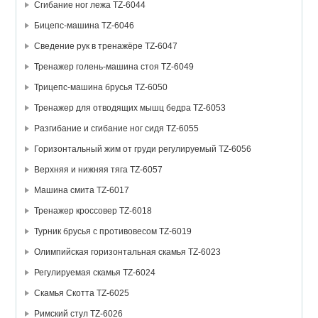
Сгибание ног лежа TZ-6044
Бицепс-машина TZ-6046
Сведение рук в тренажёре TZ-6047
Тренажер голень-машина стоя TZ-6049
Трицепс-машина брусья TZ-6050
Тренажер для отводящих мышц бедра TZ-6053
Разгибание и сгибание ног сидя TZ-6055
Горизонтальный жим от груди регулируемый TZ-6056
Верхняя и нижняя тяга TZ-6057
Машина смита TZ-6017
Тренажер кроссовер TZ-6018
Турник брусья с противовесом TZ-6019
Олимпийская горизонтальная скамья TZ-6023
Регулируемая скамья TZ-6024
Скамья Скотта TZ-6025
Римский стул TZ-6026