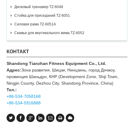
Дисковый тренажер TZ-6048
Стойка для приседаний TZ-6051
Силовая рама TZ-6051A
Скамья для вертикального жима TZ-6052
КОНТАКТ
Shandong Tianzhan Fitness Equipment Co., Ltd.
Адрес:
Зона развития, Шицзи, Нинцзинь, город Дэчжоу,
провинция Шаньдун, КНР (Development Zone, Shiji Town,
Ningjin County, Dezhou City, Shandong Province, China)
Тел.:
+86-534-7058168
+86-534-5916888