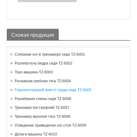
Схожая продукция
Сгибание ног в тренажере сидя TZ-6001
Разгибатель бедра сидя TZ-6002
Торс-машина TZ-6003
Рычажная гребная тяга TZ-6004
Горизонтальный жим от груди сидя TZ-6005
Разгибание спины сидя TZ-6006
Тренажер баттерфляй TZ-6007
Тренажер верхняя тяга TZ-6008
Отведение приведение ног стоя TZ-6009
Дельта-машина TZ-6010