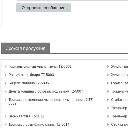
Схожая продукция
Горизонтальный жим от груди TZ-5001
Жим от пл
Разгибатель бедра TZ-5003
Жим ногам
Бицепс-машина TZ-5005
Горизонта
Дельта машина с боковым подъемом TZ-5007
Трицепс-
Тренажер отведение мышц нижних конечностей TZ-
Сгибатель
5009
Тренажер
Верхняя тяга TZ-5012
Тренажер
Тренажер разгибание спины TZ-5014
Стойка дл