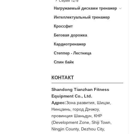
Серия TZ-9
Нагружаемый дисками тренажер
Интеллектуальный тренажер
Кроссфит
Беговая дорожка
Кардиотренажер
Степпер - Лестница
Спин байк
КОНТАКТ
Shandong Tianzhan Fitness
Equipment Co., Ltd.
Адрес:
Зона развития, Шицзи,
Нинцзинь, город Дэчжоу,
провинция Шаньдун, КНР
(Development Zone, Shiji Town,
Ningjin County, Dezhou City,