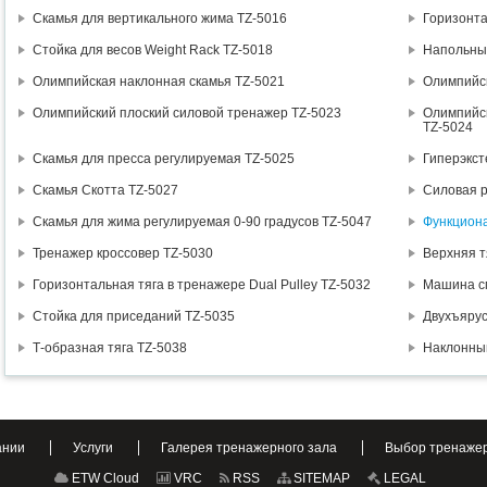
Скамья для вертикального жима TZ-5016
Горизонта
Стойка для весов Weight Rack TZ-5018
Напольный
Олимпийская наклонная скамья TZ-5021
Олимпийск
Олимпийский плоский силовой тренажер TZ-5023
Олимпийск
TZ-5024
Скамья для пресса регулируемая TZ-5025
Гиперэкст
Скамья Скотта TZ-5027
Силовая р
Скамья для жима регулируемая 0-90 градусов TZ-5047
Функцион
Тренажер кроссовер TZ-5030
Верхняя т
Горизонтальная тяга в тренажере Dual Pulley TZ-5032
Машина с
Стойка для приседаний TZ-5035
Двухъярус
Т-образная тяга TZ-5038
Наклонный
ании
Услуги
Галерея тренажерного зала
Выбор тренаже
ETW Cloud
VRC
RSS
SITEMAP
LEGAL