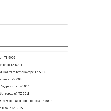
еч TZ-5002
и сидя TZ-5004
льная тяга в тренажере TZ-5006
машина TZ-5008
 бедра сидя TZ-5010
 баттерфляй TZ-5011
 для мышц брюшного пресса TZ-5013
я штанг TZ-5015