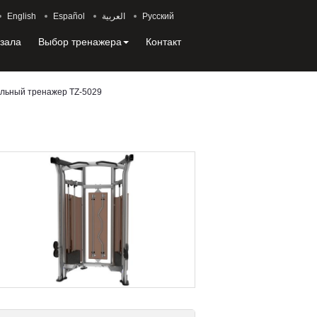
English
Español
العربية
Русский
 зала
Выбор тренажера
Контакт
льный тренажер TZ-5029