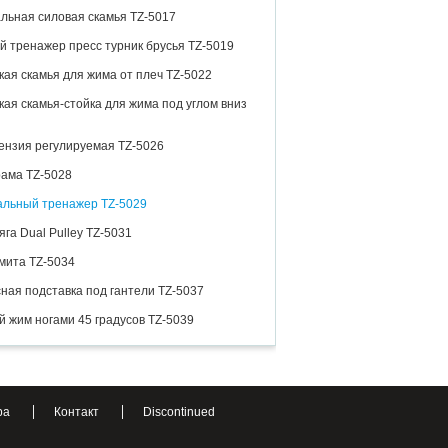
льная силовая скамья TZ-5017
 тренажер пресс турник брусья TZ-5019
ая скамья для жима от плеч TZ-5022
ая скамья-стойка для жима под углом вниз
ензия регулируемая TZ-5026
ама TZ-5028
альный тренажер TZ-5029
яга Dual Pulley TZ-5031
мита TZ-5034
ная подставка под гантели TZ-5037
 жим ногами 45 градусов TZ-5039
ра
Контакт
Discontinued