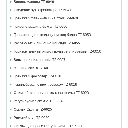
Бицепс-машина TZ-6046
Сведение рук в тренажёре TZ-6047
Тренажер голень-машина стоя TZ-6049
Трицепс-машина брусья TZ-6050
Тренажер для отводящих мышц бедра TZ-6053
Разгибание и сгибание ног сидя TZ-6055
Горизонтальный жим от груди регулируемый TZ-6056
Верхняя и нижняя тяга TZ-6057
Машина смита TZ-6017
Тренажер кроссовер TZ-6018
Турник брусья с противовесом TZ-6019
Олимпийская горизонтальная скамья TZ-6023
Регулируемая скамья TZ-6024
Скамья Скотта TZ-6025
Римский стул TZ-6026
Скамья для пресса регулируемая TZ-6027