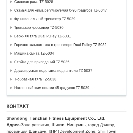
Силовая рама TZ-5028
Скамья для жима регулируемая 0-90 градусов TZ-5047
Функциональный тренажер TZ-5029
Тренажер кроссовер TZ-5030
Верхняя тяга Dual Pulley TZ-5031
Горизонтальная тяга в тренажере Dual Pulley TZ-5032
Машина смита TZ-5034
Стойка для приседаний TZ-5035
Двухъярусная подставка под гантели TZ-5037
Т-образная тяга TZ-5038
Наклонный жим ногами 45 градусов TZ-5039
КОНТАКТ
Shandong Tianzhan Fitness Equipment Co., Ltd.
Адрес:
Зона развития, Шицзи, Нинцзинь, город Дэчжоу,
провинция Шаньдун, КНР (Development Zone, Shiji Town,